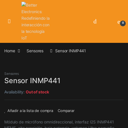
Skip to navigation
Skip to content
0
Home
Sensores
Sensor INMP441
Sensores
Sensor INMP441
Availability:
Out of stock
Añadir a la lista de compra
Comparar
Módulo de micrófono omnidireccional, interfaz I2S INMP441
MEMS, alta precisión, baja potencia, volumen Ultra pequeño