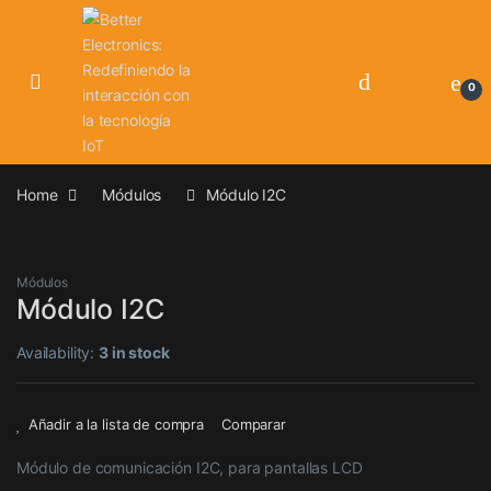
Skip to navigation
Skip to content
0
Home
Módulos
Módulo I2C
Módulos
Módulo I2C
Availability:
3 in stock
Añadir a la lista de compra
Comparar
Módulo de comunicación I2C, para pantallas LCD