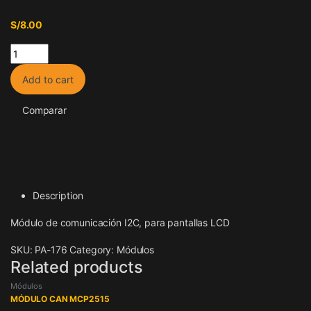
S/
8.00
Módulo I2C quantity
Add to cart
Comparar
Description
Módulo de comunicación I2C, para pantallas LCD
SKU:
PA-176
Category:
Módulos
Related products
Módulos
MÓDULO CAN MCP2515