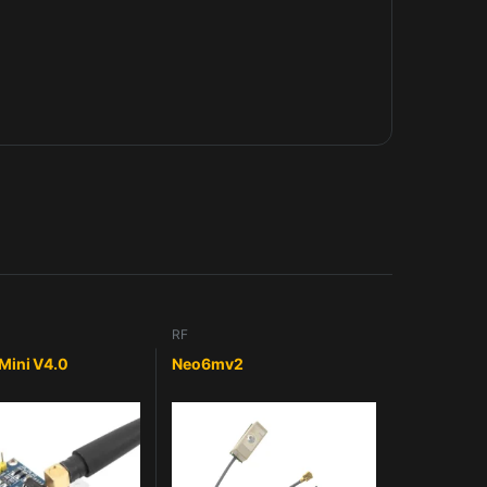
RF
Mini V4.0
Neo6mv2