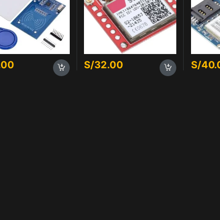
.00
S/
32.00
S/
40.