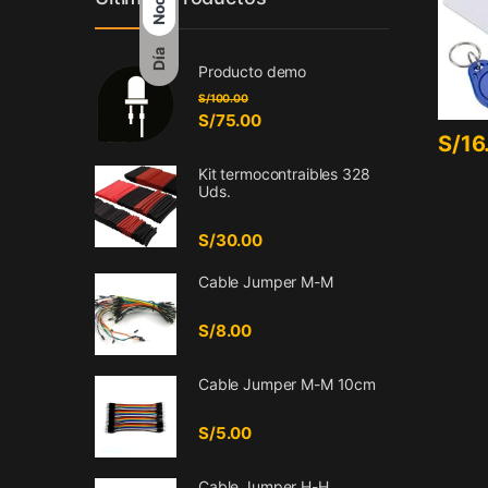
Noche
Día
Producto demo
S/
100.00
S/
75.00
S/
16
Kit termocontraibles 328
Uds.
S/
30.00
Cable Jumper M-M
S/
8.00
Cable Jumper M-M 10cm
S/
5.00
Cable Jumper H-H