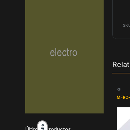
SK
Rela
RF
MFRC
Últimos Productos