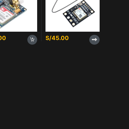
00
S/
45.00