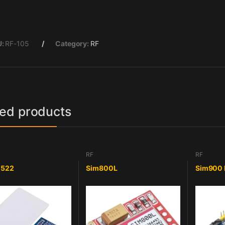
U:
RF-105
Category:
RF
ted products
RF
RF
-522
Sim800L
Sim900 