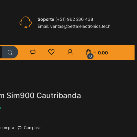
Soporte
(+51) 962 236 438
Email: ventas@betterelectronics.tech
0.00
S/
0
m Sim900 Cautribanda
k
e compra
Comparar