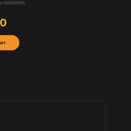
ion GSM/GPRS
00
art