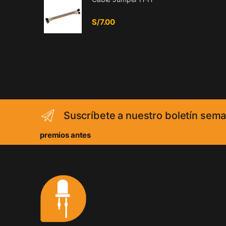
S/
7.00
Suscríbete a nuestro boletín sema
premios antes