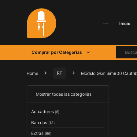
Skip to navigation
Skip to content
Inicio
Search for
Comprar por Categorías
Home
RF
Módulo Gsm Sim900 Cautri
Mostrar todas las categorías
Actuadores
(8)
Baterías
(13)
Extras
(66)