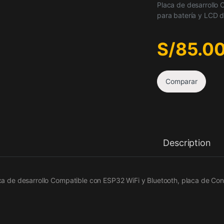
Placa de desarrollo 
para batería y LCD d
S/
85.0
Comparar
Description
ca de desarrollo Compatible con ESP32 WiFi y Bluetooth, placa de Cont