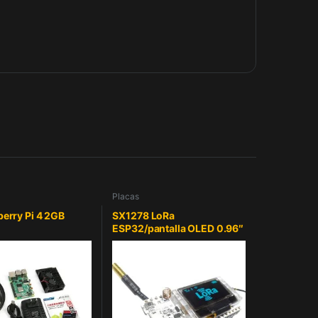
Placas
berry Pi 4 2GB
SX1278 LoRa
ESP32/pantalla OLED 0.96″
Azul