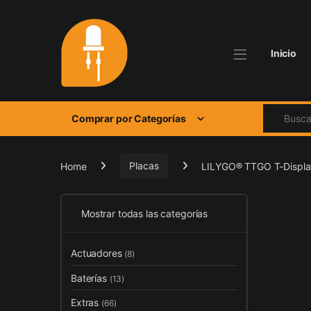
Skip to navigation
Skip to content
Inicio
Search for
Comprar por Categorías
Home
Placas
LILYGO® TTGO T-Display
Mostrar todas las categorías
Actuadores
(8)
Baterías
(13)
Extras
(66)