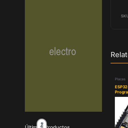
SK
Rela
Placas
ESP32
Progr
Últimos Productos