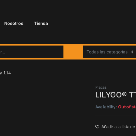
Nosotros
Tienda
:
 1.14
Placas
LILYGO® TT
Availability:
Out of s
Añadir a la lista d