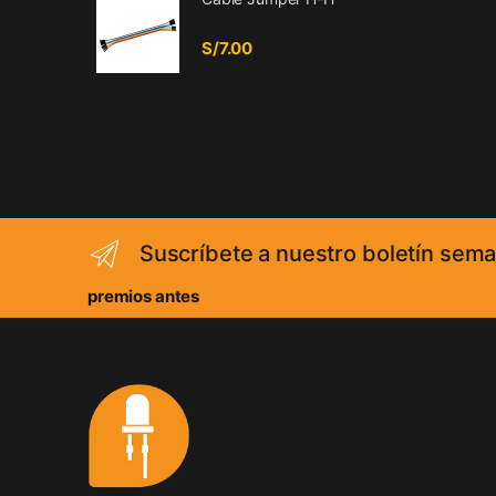
S/
7.00
Suscríbete a nuestro boletín sema
premios antes