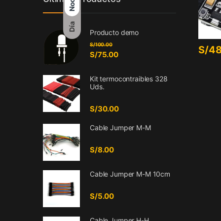
Noche
Día
Producto demo
S/
100.00
S/
48
S/
75.00
Kit termocontraibles 328
Uds.
S/
30.00
Cable Jumper M-M
S/
8.00
Cable Jumper M-M 10cm
S/
5.00
Cable Jumper H-H