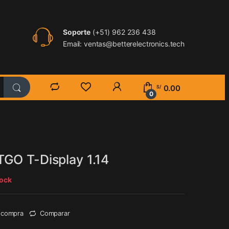
Soporte
(+51) 962 236 438
Email: ventas@betterelectronics.tech
0.00
S/
0
GO T-Display 1.14
tock
e compra
Comparar