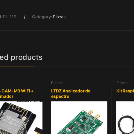
U:
PL-119
Category:
Placas
ted products
Placas
Placas
-CAM-MB WIFI +
LTDZ Analizador de
Kit Rasp
amador
espectro