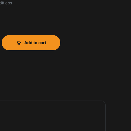
íticos
talio 30PF quantity
Add to cart