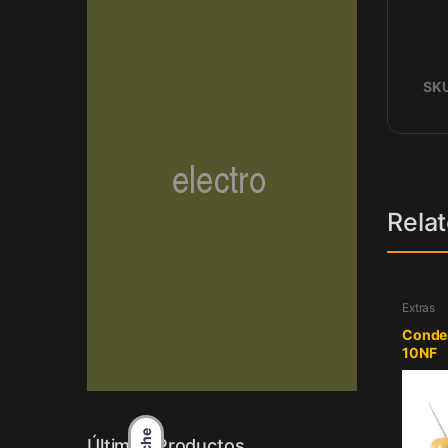
SK
Rela
Extras
Conden
10NF
Últimos Productos