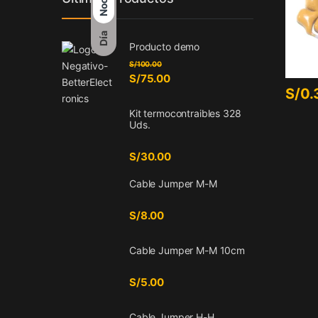
Noche
Día
Producto demo
S/
100.00
S/
75.00
S/
0.
Kit termocontraibles 328
Uds.
S/
30.00
Cable Jumper M-M
S/
8.00
Cable Jumper M-M 10cm
S/
5.00
Cable Jumper H-H