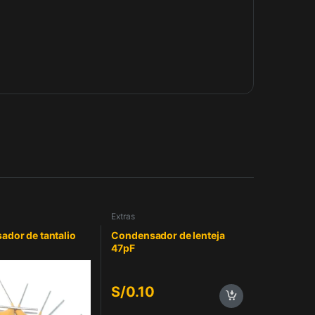
Extras
dor de tantalio
Condensador de lenteja
47pF
S/
0.10