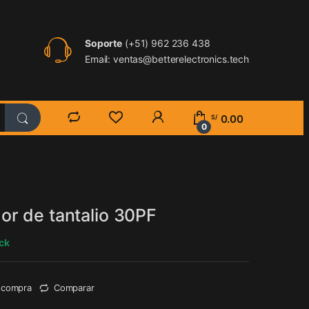
Soporte
(+51) 962 236 438
Email: ventas@betterelectronics.tech
0.00
S/
0
r de tantalio 30PF
ock
e compra
Comparar