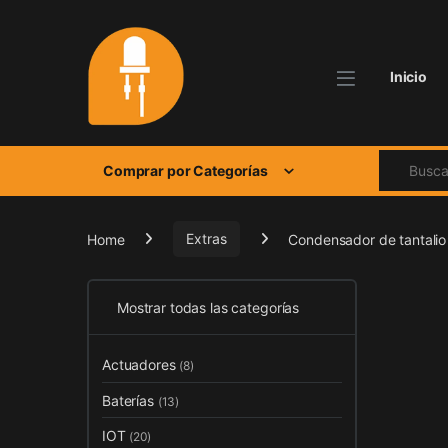
Skip to navigation
Skip to content
Inicio
Search for
Comprar por Categorías
Home
Extras
Condensador de tantali
Mostrar todas las categorías
Actuadores
(8)
Baterías
(13)
IOT
(20)