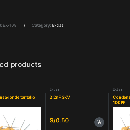
U:
EX-108
Category:
Extras
ted products
Extras
Extras
sador de tantalio
2.2nF 3KV
Condensa
100PF
S/
0.50