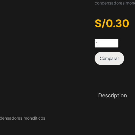
condensadores monol
S/
0.30
Condensador de tan
Comparar
Description
densadores monolíticos